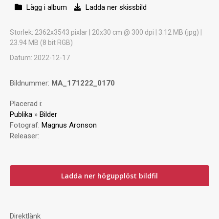
Lägg i album
Ladda ner skissbild
Storlek
: 2362x3543 pixlar | 20x30 cm @ 300 dpi | 3.12 MB (jpg) |
23.94 MB (8 bit RGB)
Datum
: 2022-12-17
Bildnummer:
MA_171222_0170
Placerad i:
Publika
»
Bilder
Fotograf:
Magnus Aronson
Releaser:
Ladda ner högupplöst bildfil
Direktlänk