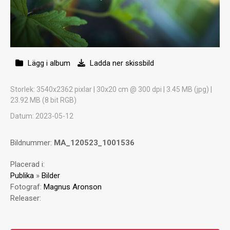
Lägg i album
Ladda ner skissbild
Storlek
: 3540x2362 pixlar | 30x20 cm @ 300 dpi | 3.45 MB (jpg) |
23.92 MB (8 bit RGB)
Datum
: 2023-05-12
Bildnummer:
MA_120523_1001536
Placerad i:
Publika
»
Bilder
Fotograf:
Magnus Aronson
Releaser: