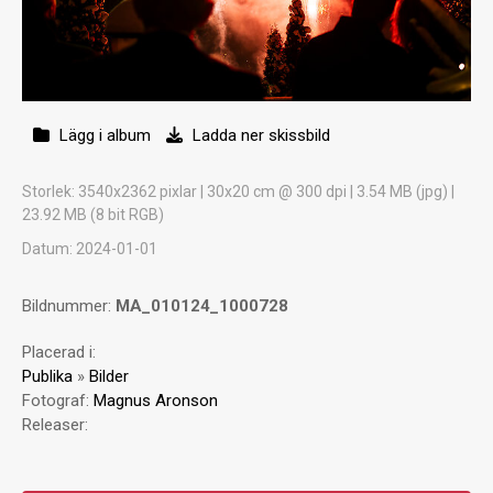
Lägg i album
Ladda ner skissbild
Storlek
: 3540x2362 pixlar | 30x20 cm @ 300 dpi | 3.54 MB (jpg) |
23.92 MB (8 bit RGB)
Datum
: 2024-01-01
Bildnummer:
MA_010124_1000728
Placerad i:
Publika
»
Bilder
Fotograf:
Magnus Aronson
Releaser: