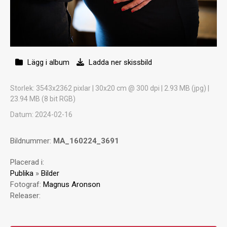
Lägg i album
Ladda ner skissbild
Storlek
: 3543x2362 pixlar | 30x20 cm @ 300 dpi | 2.93 MB (jpg) |
23.94 MB (8 bit RGB)
Datum
: 2024-02-16
Bildnummer:
MA_160224_3691
Placerad i:
Publika
»
Bilder
Fotograf:
Magnus Aronson
Releaser: