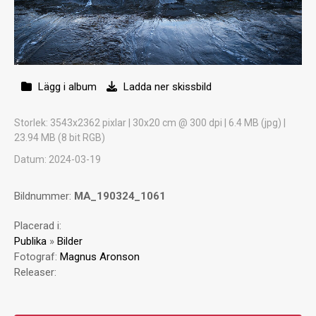
Lägg i album
Ladda ner skissbild
Storlek
: 3543x2362 pixlar | 30x20 cm @ 300 dpi | 6.4 MB (jpg) |
23.94 MB (8 bit RGB)
Datum
: 2024-03-19
Bildnummer:
MA_190324_1061
Placerad i:
Publika
»
Bilder
Fotograf:
Magnus Aronson
Releaser: