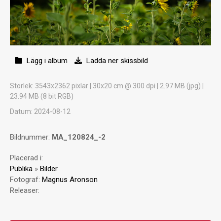
Lägg i album
Ladda ner skissbild
Storlek
: 3543x2362 pixlar | 30x20 cm @ 300 dpi | 2.97 MB (jpg) |
23.94 MB (8 bit RGB)
Datum
: 2024-08-12
Bildnummer:
MA_120824_-2
Placerad i:
Publika
»
Bilder
Fotograf:
Magnus Aronson
Releaser: