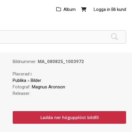
Album
Logga in
Bli kund
Bildnummer:
MA_080825_1003972
Placerad i:
Publika
»
Bilder
Fotograf:
Magnus Aronson
Releaser:
Ladda ner högupplöst bildfil