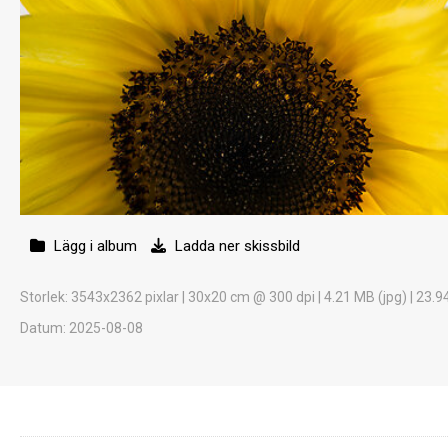
Lägg i album
Ladda ner skissbild
Storlek
: 3543x2362 pixlar | 30x20 cm @ 300 dpi | 4.21 MB (jpg) | 23.9
Datum
: 2025-08-08