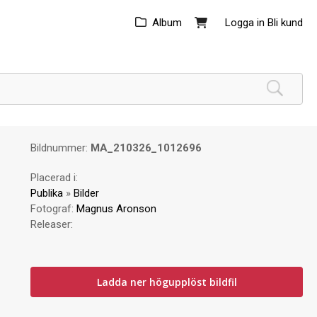
Album
Logga in
Bli kund
Bildnummer:
MA_210326_1012696
Placerad i:
Publika
»
Bilder
Fotograf:
Magnus Aronson
Releaser:
Ladda ner högupplöst bildfil