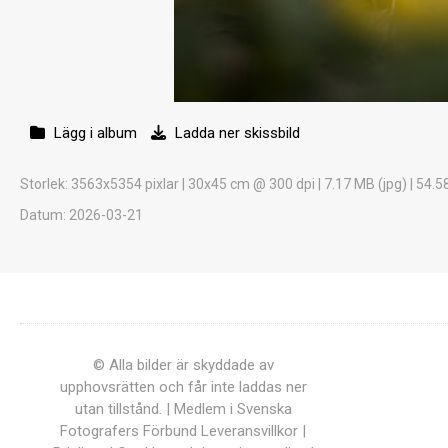
Lägg i album
Ladda ner skissbild
Storlek
: 3563x5354 pixlar | 30x45 cm @ 300 dpi | 7.17 MB (jpg) | 54.5
Datum
: 2026-03-21
© Alla bilder är skyddade av
upphovsrätten och får inte laddas ner
utan tillstånd. | Medlem i Svenska
Fotografers Förbund
Leveransvillkor
|