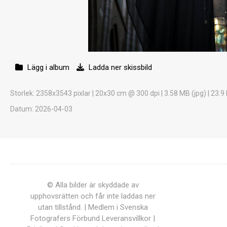
Lägg i album
Ladda ner skissbild
Storlek
: 2358x3543 pixlar | 20x30 cm @ 300 dpi | 3.58 MB (jpg) | 23.9
Datum
: 2026-04-03
© Alla bilder är skyddade av
upphovsrätten och får inte laddas ner
utan tillstånd. | Medlem i Svenska
Fotografers Förbund
Leveransvillkor
|