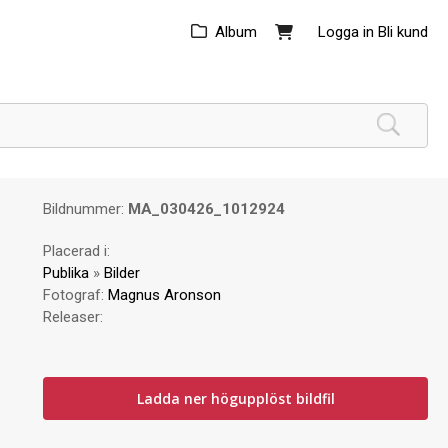
Album
Logga in
Bli kund
Bildnummer:
MA_030426_1012924
Placerad i:
Publika
»
Bilder
Fotograf:
Magnus Aronson
Releaser:
Ladda ner högupplöst bildfil