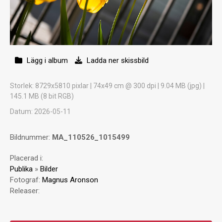
Lägg i album
Ladda ner skissbild
Storlek
: 8729x5810 pixlar | 74x49 cm @ 300 dpi | 9.04 MB (jpg) |
145.1 MB (8 bit RGB)
Datum
: 2026-05-11
Bildnummer:
MA_110526_1015499
Placerad i:
Publika
»
Bilder
Fotograf:
Magnus Aronson
Releaser: