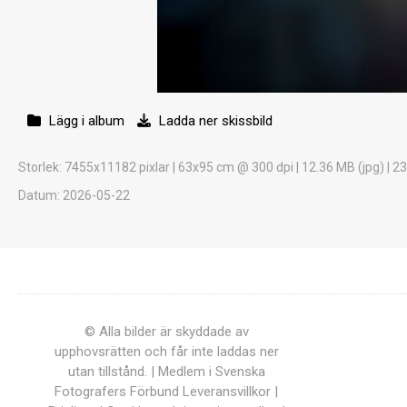
Lägg i album
Ladda ner skissbild
Storlek
: 7455x11182 pixlar | 63x95 cm @ 300 dpi | 12.36 MB (jpg) | 2
Datum
: 2026-05-22
© Alla bilder är skyddade av
upphovsrätten och får inte laddas ner
utan tillstånd. | Medlem i Svenska
Fotografers Förbund
Leveransvillkor
|