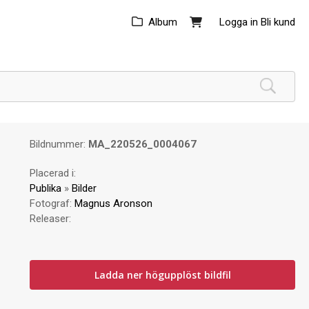
Album
Logga in
Bli kund
Bildnummer:
MA_220526_0004067
Placerad i:
Publika
»
Bilder
Fotograf:
Magnus Aronson
Releaser:
Ladda ner högupplöst bildfil